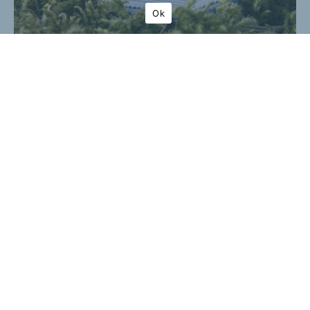
Ok
Badge
Recycled polyester. Monofilament.