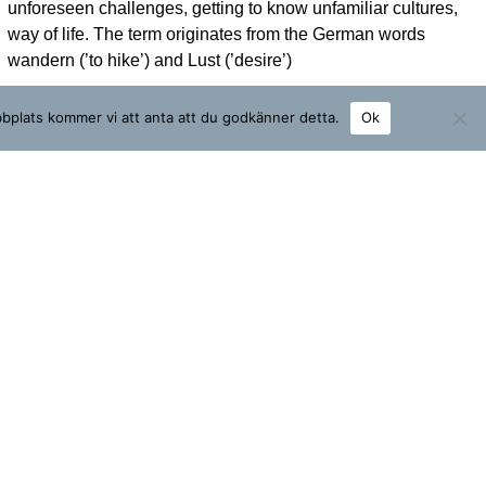
unforeseen challenges, getting to know unfamiliar cultures,
way of life. The term originates from the German words
wandern (’to hike’) and Lust (’desire’)
bbplats kommer vi att anta att du godkänner detta.
Ok
Label 211403314